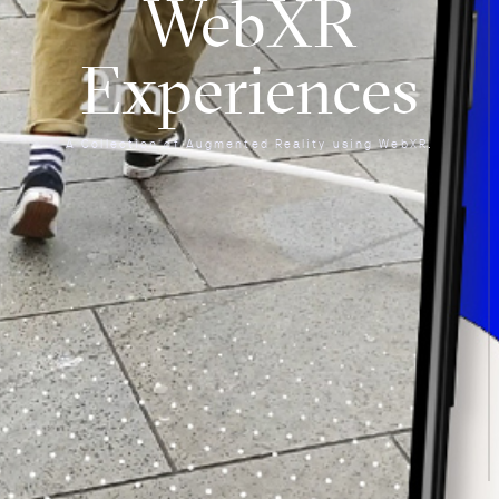
W
e
b
X
R
E
x
p
e
r
i
e
n
c
e
s
A
C
o
l
l
e
c
t
i
o
n
o
f
A
u
g
m
e
n
t
e
d
R
e
a
l
i
t
y
u
s
i
n
g
W
e
b
X
R
.