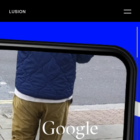
G
o
o
g
l
e